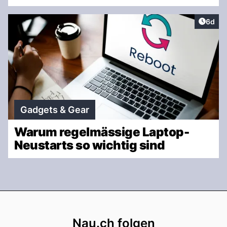
Artike
6d
Gadgets & Gear
Warum regelmässige Laptop-
Neustarts so wichtig sind
Footer
Nau.ch folgen