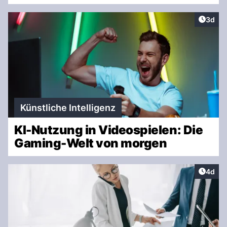
Artike
3d
Künstliche Intelligenz
KI-Nutzung in Videospielen: Die
Gaming-Welt von morgen
Artike
4d