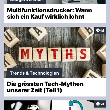
Multifunktionsdrucker: Wann
sich ein Kauf wirklich lohnt
Artike
4d
Trends & Technologien
Die grössten Tech-Mythen
unserer Zeit (Teil 1)
Artike
5d