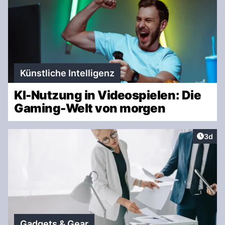
Künstliche Intelligenz
KI-Nutzung in Videospielen: Die
Gaming-Welt von morgen
Artike
3d
Gadgets & Gear