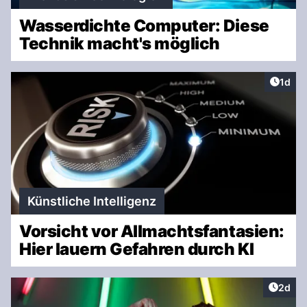
Wasserdichte Computer: Diese
Technik macht's möglich
Artike
1d
Künstliche Intelligenz
Vorsicht vor Allmachtsfantasien:
Hier lauern Gefahren durch KI
Artike
2d