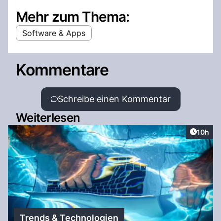
Mehr zum Thema:
Software & Apps
Kommentare
Schreibe einen Kommentar
Weiterlesen
Artikel
10h
Trends & Technologien