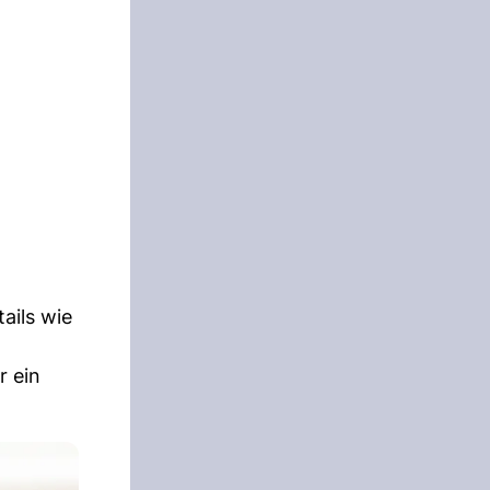
ails wie
r ein