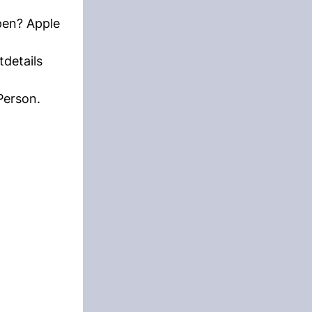
pen? Apple
details
Person.