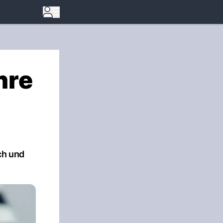
hre
ch und