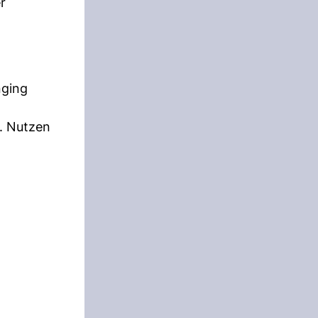
r
nging
. Nutzen