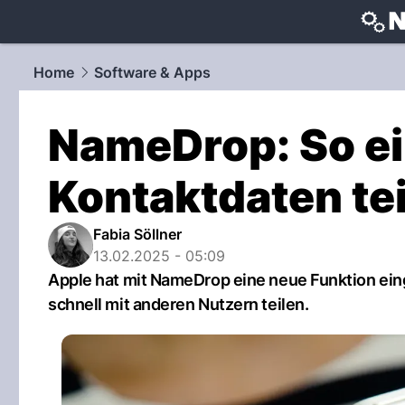
techtrends
Home
Software & Apps
NameDrop: So ei
Kontaktdaten te
Fabia Söllner
13.02.2025 - 05:09
Apple hat mit NameDrop eine neue Funktion eing
schnell mit anderen Nutzern teilen.