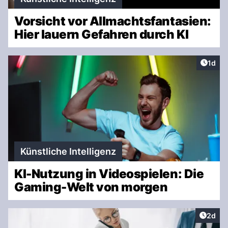
Vorsicht vor Allmachtsfantasien:
Hier lauern Gefahren durch KI
Artike
1d
Künstliche Intelligenz
KI-Nutzung in Videospielen: Die
Gaming-Welt von morgen
Artike
2d