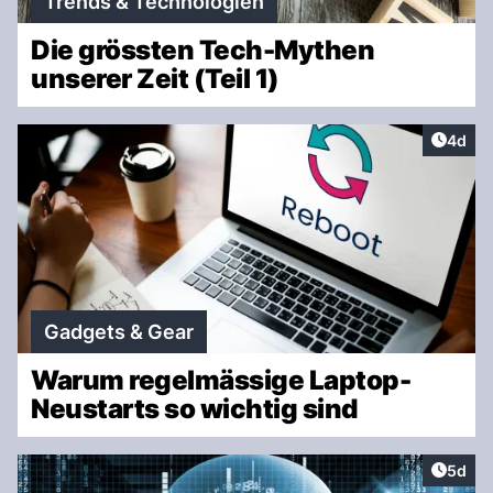
Trends & Technologien
Die grössten Tech-Mythen
unserer Zeit (Teil 1)
Artike
4d
Gadgets & Gear
Warum regelmässige Laptop-
Neustarts so wichtig sind
Artike
5d