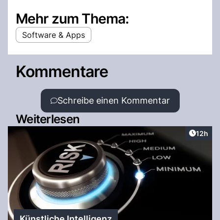
Mehr zum Thema:
Software & Apps
Kommentare
Schreibe einen Kommentar
Weiterlesen
Artikel
12h
Künstliche Intelligenz