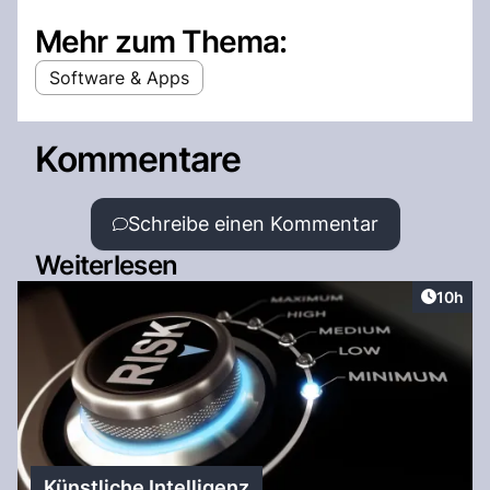
Mehr zum Thema:
Software & Apps
Kommentare
Schreibe einen Kommentar
Weiterlesen
Artikel
10h
Künstliche Intelligenz