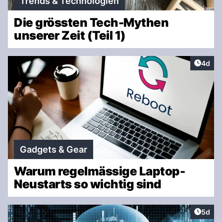
Trends & Technologien
Die grössten Tech-Mythen
unserer Zeit (Teil 1)
Artike
4d
Gadgets & Gear
Warum regelmässige Laptop-
Neustarts so wichtig sind
Artike
5d