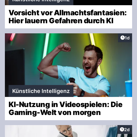
Vorsicht vor Allmachtsfantasien:
Hier lauern Gefahren durch KI
Artike
1d
Künstliche Intelligenz
KI-Nutzung in Videospielen: Die
Gaming-Welt von morgen
Artike
2d