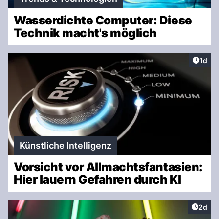
Wasserdichte Computer: Diese
Technik macht's möglich
Artike
1d
Künstliche Intelligenz
Vorsicht vor Allmachtsfantasien:
Hier lauern Gefahren durch KI
Artike
2d