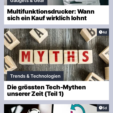
Gadgets & Gear
Multifunktionsdrucker: Wann
sich ein Kauf wirklich lohnt
Artike
4d
Trends & Technologien
Die grössten Tech-Mythen
unserer Zeit (Teil 1)
Artike
5d