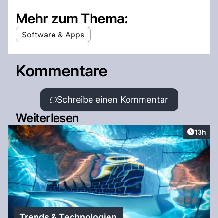
Mehr zum Thema:
Software & Apps
Kommentare
Schreibe einen Kommentar
Weiterlesen
Artikel
13h
Trends & Technologien