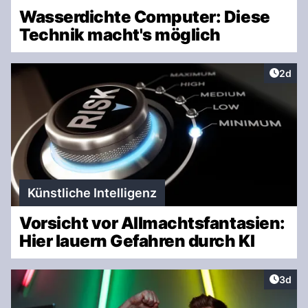
Wasserdichte Computer: Diese
Technik macht's möglich
Artike
2d
Künstliche Intelligenz
Vorsicht vor Allmachtsfantasien:
Hier lauern Gefahren durch KI
Artike
3d