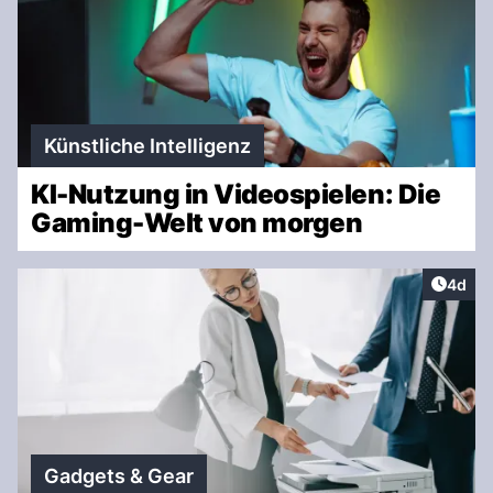
Künstliche Intelligenz
KI-Nutzung in Videospielen: Die
Gaming-Welt von morgen
Artike
4d
Gadgets & Gear