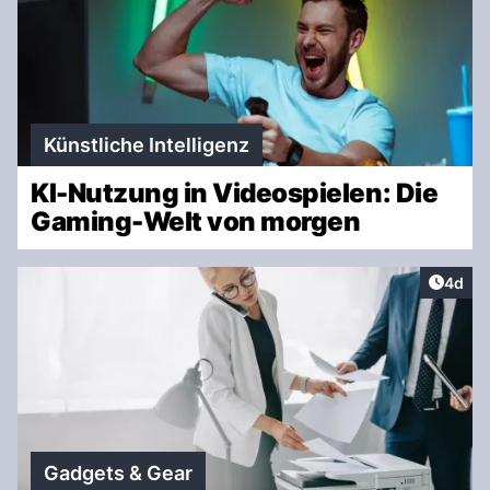
Künstliche Intelligenz
KI-Nutzung in Videospielen: Die
Gaming-Welt von morgen
Artike
4d
Gadgets & Gear