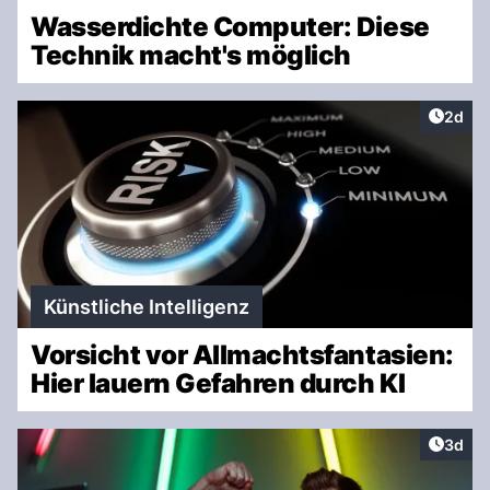
Wasserdichte Computer: Diese
Technik macht's möglich
Artike
2d
Künstliche Intelligenz
Vorsicht vor Allmachtsfantasien:
Hier lauern Gefahren durch KI
Artike
3d