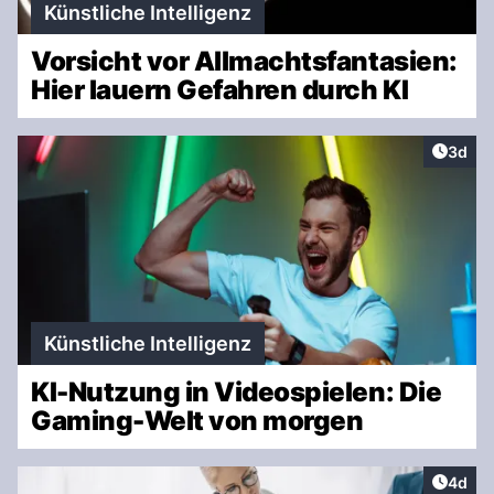
Künstliche Intelligenz
Vorsicht vor Allmachtsfantasien:
Hier lauern Gefahren durch KI
Artike
3d
Künstliche Intelligenz
KI-Nutzung in Videospielen: Die
Gaming-Welt von morgen
Artike
4d