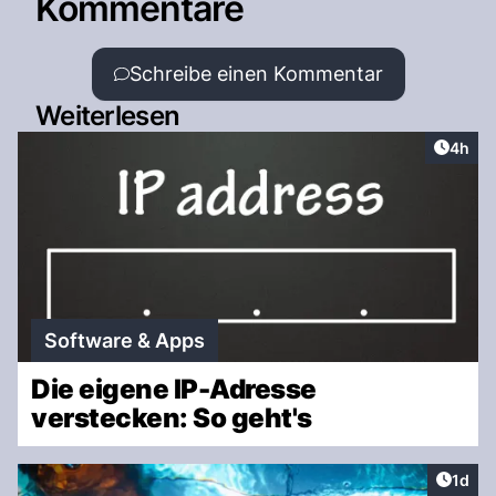
Kommentare
Schreibe einen Kommentar
Weiterlesen
Artike
4h
Software & Apps
Die eigene IP-Adresse
verstecken: So geht's
Artike
1d