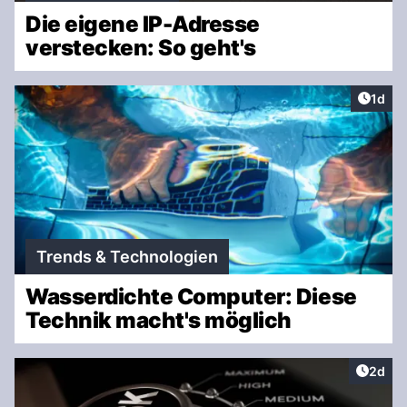
Die eigene IP-Adresse
verstecken: So geht's
Artike
1d
Trends & Technologien
Wasserdichte Computer: Diese
Technik macht's möglich
Artike
2d