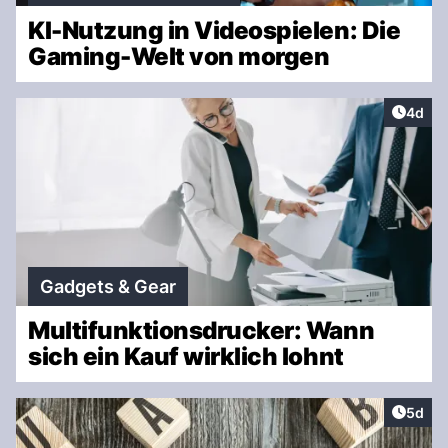
KI-Nutzung in Videospielen: Die
Gaming-Welt von morgen
Artike
4d
Gadgets & Gear
Multifunktionsdrucker: Wann
sich ein Kauf wirklich lohnt
Artike
5d