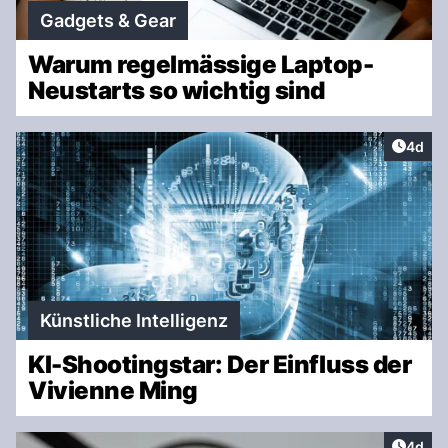
Gadgets & Gear
Warum regelmässige Laptop-
Neustarts so wichtig sind
Artike
4d
Künstliche Intelligenz
KI-Shootingstar: Der Einfluss der
Vivienne Ming
Artike
4d