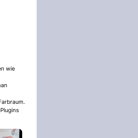
en wie
man
-Farbraum.
 Plugins