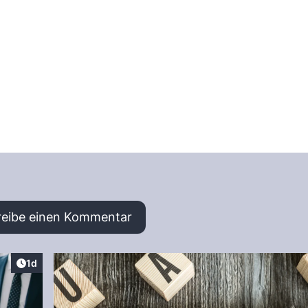
reibe einen Kommentar
Artikel veröffentlicht:
1d