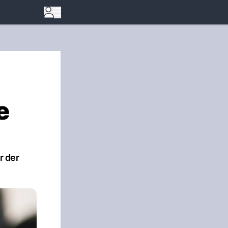
e
r der