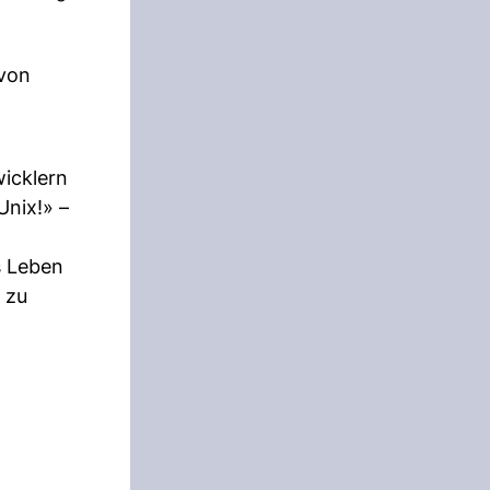
 von
wicklern
Unix!» –
s Leben
 zu