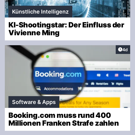
Künstliche Intelligenz
KI-Shootingstar: Der Einfluss der
Vivienne Ming
Artike
4d
Software & Apps
Booking.com muss rund 400
Millionen Franken Strafe zahlen