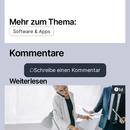
Mehr zum Thema:
Software & Apps
Kommentare
Schreibe einen Kommentar
Weiterlesen
Artike
1d