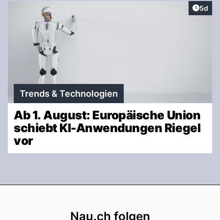
Artike
5d
Trends & Technologien
Ab 1. August: Europäische Union
schiebt KI-Anwendungen Riegel
vor
Footer
Nau.ch folgen