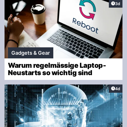
Artike
3d
Gadgets & Gear
Warum regelmässige Laptop-
Neustarts so wichtig sind
Artike
4d