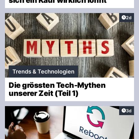
sich ein Kauf wirklich lohnt
Artike
2d
Trends & Technologien
Die grössten Tech-Mythen
unserer Zeit (Teil 1)
Artike
3d