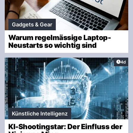
Gadgets & Gear
Warum regelmässige Laptop-
Neustarts so wichtig sind
Artike
4d
Künstliche Intelligenz
KI-Shootingstar: Der Einfluss der