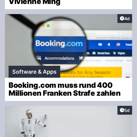
Vivienne Ming
Artike
4d
Software & Apps
Booking.com muss rund 400
Millionen Franken Strafe zahlen
Artike
5d