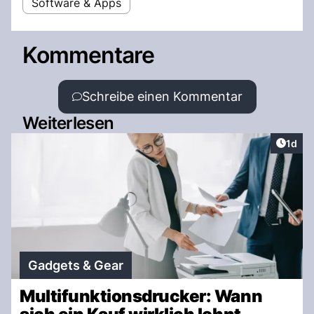
Software & Apps
Kommentare
Schreibe einen Kommentar
Weiterlesen
Artike
1d
Gadgets & Gear
Multifunktionsdrucker: Wann