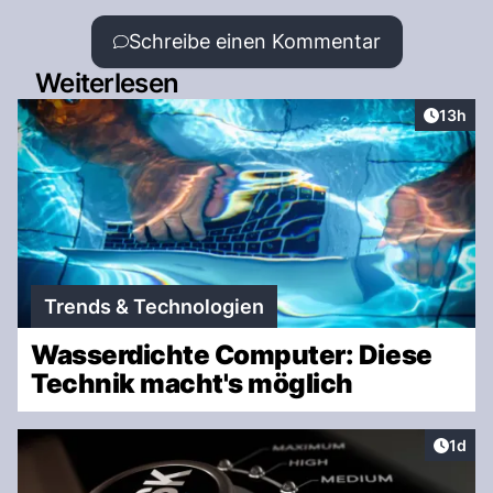
Schreibe einen Kommentar
Weiterlesen
Artikel
13h
Trends & Technologien
Wasserdichte Computer: Diese
Technik macht's möglich
Artike
1d