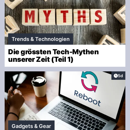
Trends & Technologien
Die grössten Tech-Mythen
unserer Zeit (Teil 1)
Artike
5d
Gadgets & Gear