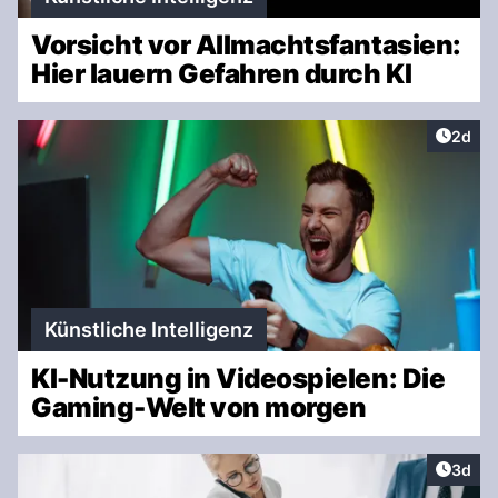
Vorsicht vor Allmachtsfantasien:
Hier lauern Gefahren durch KI
Artike
2d
Künstliche Intelligenz
KI-Nutzung in Videospielen: Die
Gaming-Welt von morgen
Artike
3d