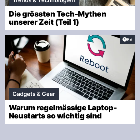
Trends & Technologien
Die grössten Tech-Mythen
unserer Zeit (Teil 1)
Artike
5d
Gadgets & Gear
Warum regelmässige Laptop-
Neustarts so wichtig sind