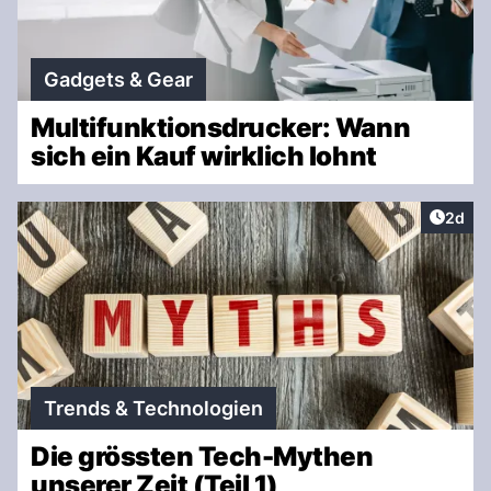
Gadgets & Gear
Multifunktionsdrucker: Wann
sich ein Kauf wirklich lohnt
Artike
2d
Trends & Technologien
Die grössten Tech-Mythen
unserer Zeit (Teil 1)