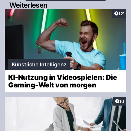
Weiterlesen
Artike
12'
Künstliche Intelligenz
KI-Nutzung in Videospielen: Die
Gaming-Welt von morgen
Artike
1d