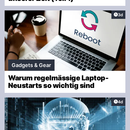
Artike
3d
Gadgets & Gear
Warum regelmässige Laptop-
Neustarts so wichtig sind
Artike
4d