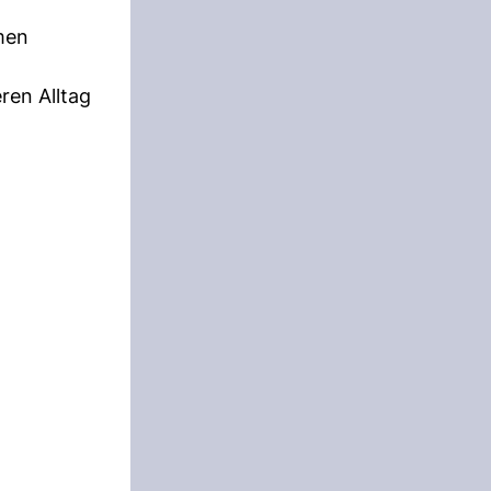
men
eren Alltag