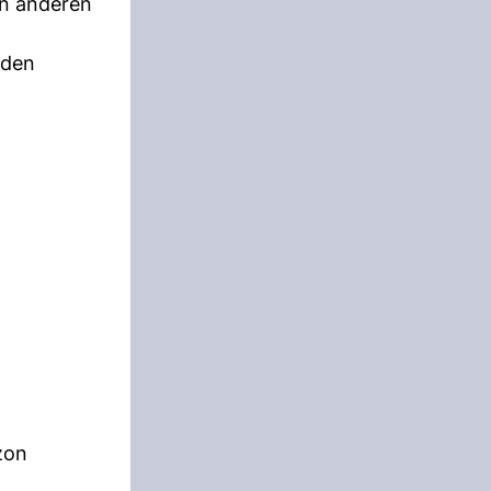
in anderen
rden
zon