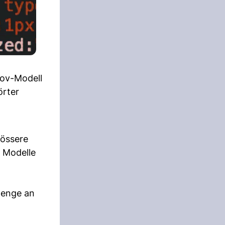
kov-Modell
örter
rössere
m Modelle
Menge an