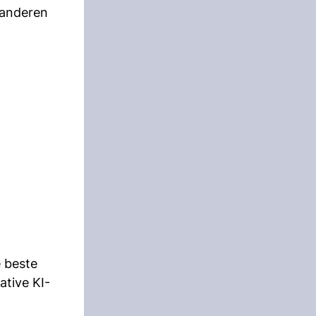
 anderen
e beste
ative KI-