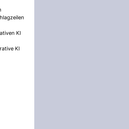
n
hlagzeilen
ativen KI
rative KI