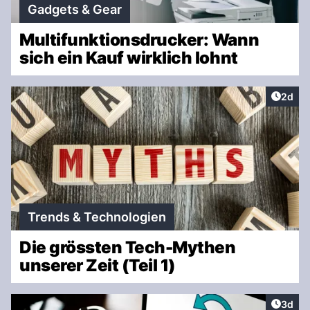
Gadgets & Gear
Multifunktionsdrucker: Wann
sich ein Kauf wirklich lohnt
Artike
2d
Trends & Technologien
Die grössten Tech-Mythen
unserer Zeit (Teil 1)
Artike
3d