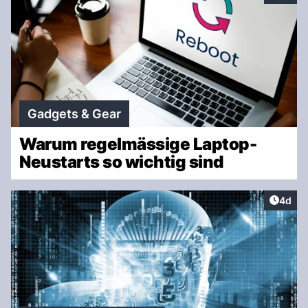
Gadgets & Gear
Warum regelmässige Laptop-
Neustarts so wichtig sind
Artike
4d