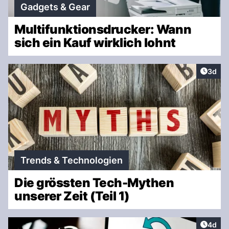
Gadgets & Gear
Multifunktionsdrucker: Wann
sich ein Kauf wirklich lohnt
Artike
3d
Trends & Technologien
Die grössten Tech-Mythen
unserer Zeit (Teil 1)
Artike
4d