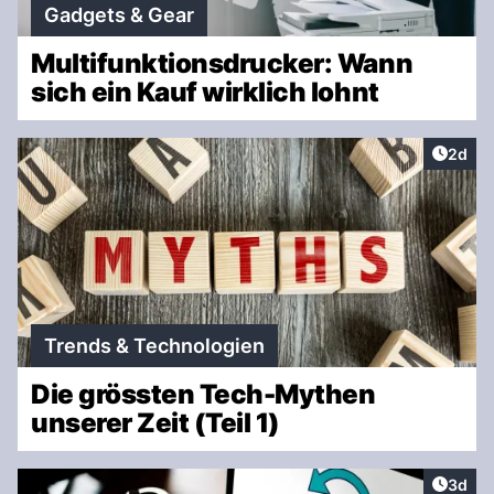
Gadgets & Gear
Multifunktionsdrucker: Wann
sich ein Kauf wirklich lohnt
Artike
2d
Trends & Technologien
Die grössten Tech-Mythen
unserer Zeit (Teil 1)
Artike
3d