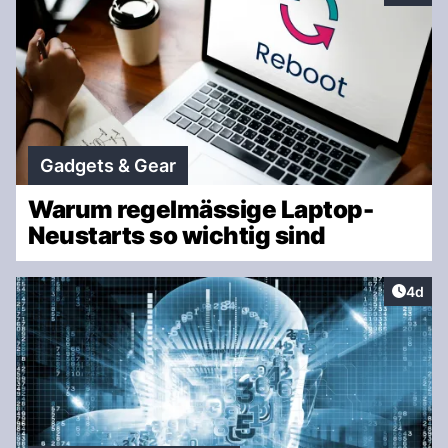
Gadgets & Gear
Warum regelmässige Laptop-
Neustarts so wichtig sind
Artike
4d