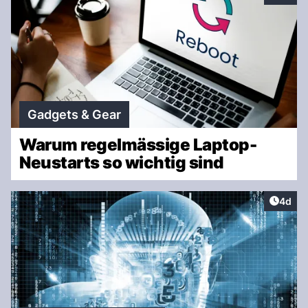
Gadgets & Gear
Warum regelmässige Laptop-
Neustarts so wichtig sind
Artike
4d