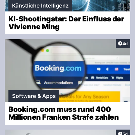
Künstliche Intelligenz
KI-Shootingstar: Der Einfluss der
Vivienne Ming
Artike
4d
Software & Apps
Booking.com muss rund 400
Millionen Franken Strafe zahlen
Artike
5d