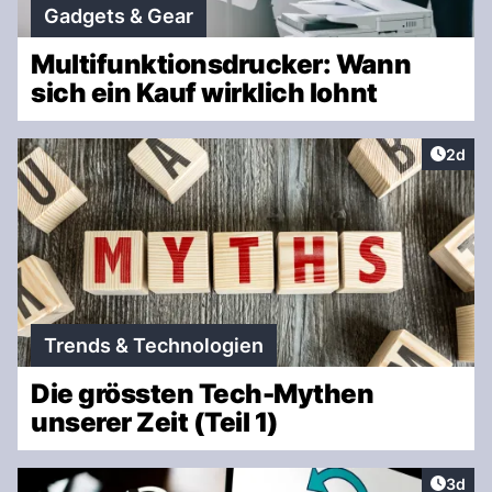
Gadgets & Gear
Multifunktionsdrucker: Wann
sich ein Kauf wirklich lohnt
Artike
2d
Trends & Technologien
Die grössten Tech-Mythen
unserer Zeit (Teil 1)
Artike
3d