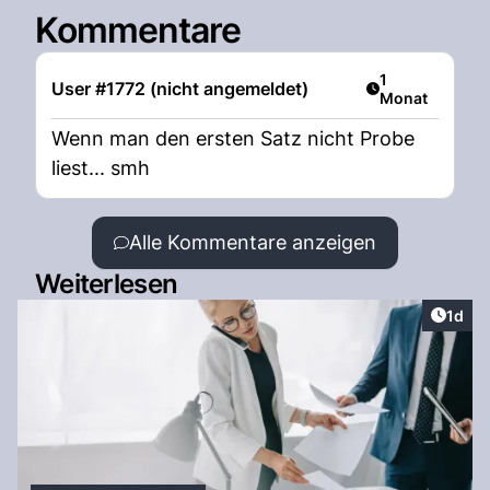
Kommentare
Artikel veröffen
1
User #1772 (nicht angemeldet)
Monat
Wenn man den ersten Satz nicht Probe
liest... smh
Alle Kommentare anzeigen
Weiterlesen
Artike
1d