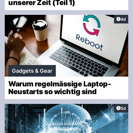
unserer Zeit (Teil 1)
Artike
4d
Gadgets & Gear
Warum regelmässige Laptop-
Neustarts so wichtig sind
Artike
5d