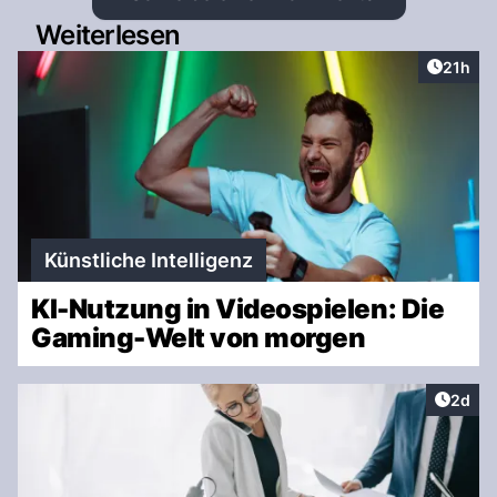
Weiterlesen
Artikel
21h
Künstliche Intelligenz
KI-Nutzung in Videospielen: Die
Gaming-Welt von morgen
Artike
2d