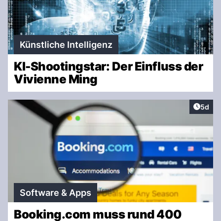
Künstliche Intelligenz
KI-Shootingstar: Der Einfluss der
Vivienne Ming
Artike
5d
Software & Apps
Booking.com muss rund 400