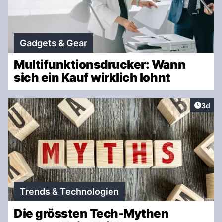
Gadgets & Gear
Multifunktionsdrucker: Wann
sich ein Kauf wirklich lohnt
Artike
3d
Trends & Technologien
Die grössten Tech-Mythen