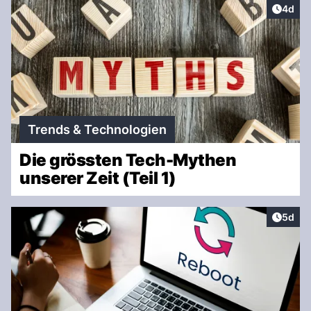
Artike
4d
Trends & Technologien
Die grössten Tech-Mythen
unserer Zeit (Teil 1)
Artike
5d