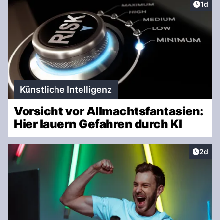
Artike
1d
Künstliche Intelligenz
Vorsicht vor Allmachtsfantasien:
Hier lauern Gefahren durch KI
Artike
2d