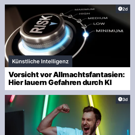
Artike
2d
Künstliche Intelligenz
Vorsicht vor Allmachtsfantasien:
Hier lauern Gefahren durch KI
Artike
3d