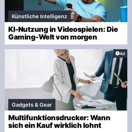
Künstliche Intelligenz
KI-Nutzung in Videospielen: Die
Gaming-Welt von morgen
Artike
4d
Gadgets & Gear
Multifunktionsdrucker: Wann
sich ein Kauf wirklich lohnt