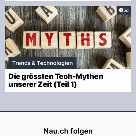
Artike
5d
Trends & Technologien
Die grössten Tech-Mythen
unserer Zeit (Teil 1)
Footer
Nau.ch folgen