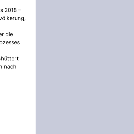
s 2018 –
evölkerung,
r die
rozesses
hüttert
an nach