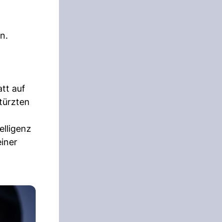
n.
tt auf
stürzten
elligenz
einer