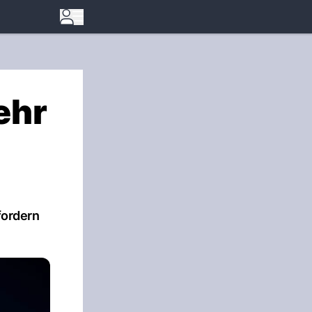
ehr
 fordern