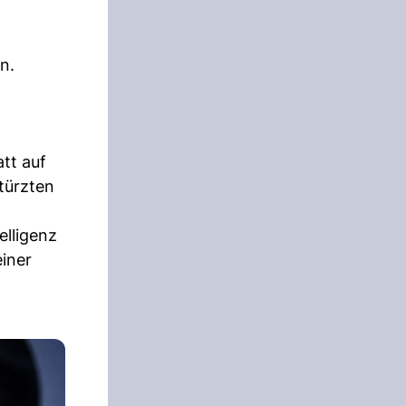
n.
tt auf
stürzten
elligenz
einer