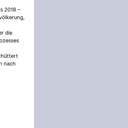
s 2018 –
evölkerung,
r die
rozesses
hüttert
an nach