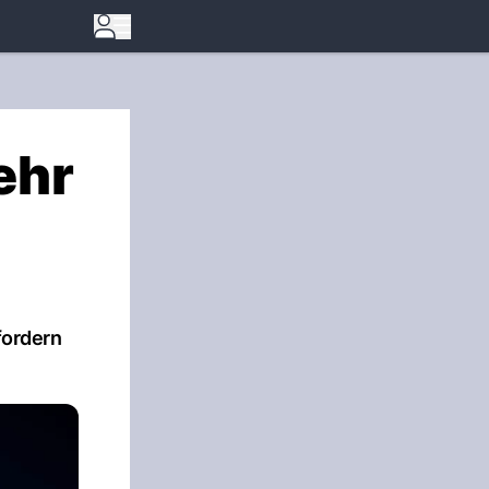
ehr
 fordern