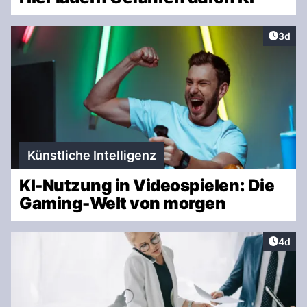
Artike
3d
Künstliche Intelligenz
KI-Nutzung in Videospielen: Die
Gaming-Welt von morgen
Artike
4d