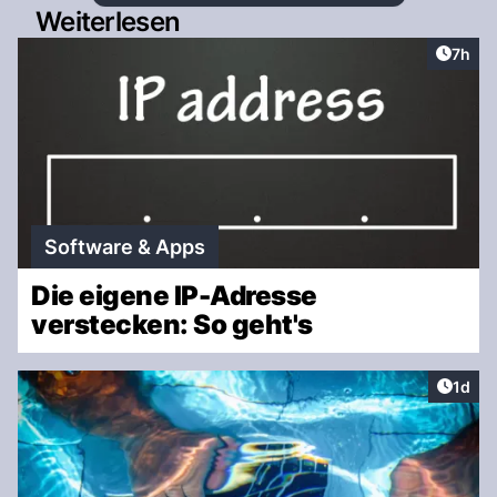
Weiterlesen
Artike
7h
Software & Apps
Die eigene IP-Adresse
verstecken: So geht's
Artike
1d