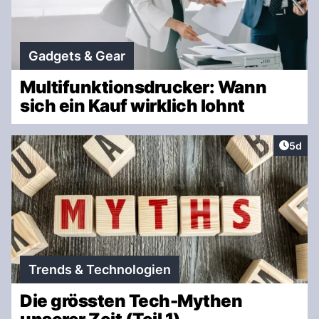
Gadgets & Gear
Multifunktionsdrucker: Wann
sich ein Kauf wirklich lohnt
Artike
5d
Trends & Technologien
Die grössten Tech-Mythen