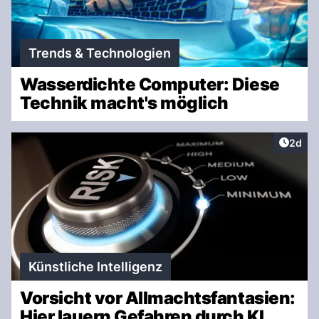
Trends & Technologien
Wasserdichte Computer: Diese
Technik macht's möglich
Artike
2d
Künstliche Intelligenz
Vorsicht vor Allmachtsfantasien:
Hier lauern Gefahren durch KI