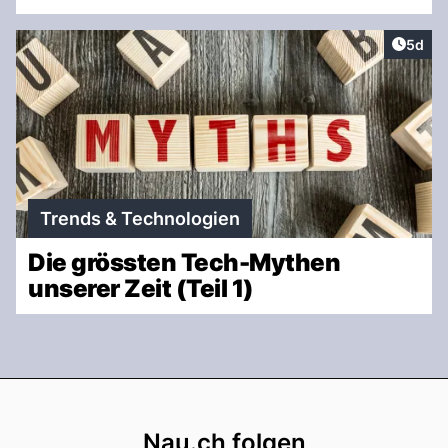
Artike
5d
Trends & Technologien
Die grössten Tech-Mythen
unserer Zeit (Teil 1)
Footer
Nau.ch folgen