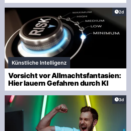
Artike
2d
Künstliche Intelligenz
Vorsicht vor Allmachtsfantasien:
Hier lauern Gefahren durch KI
Artike
3d