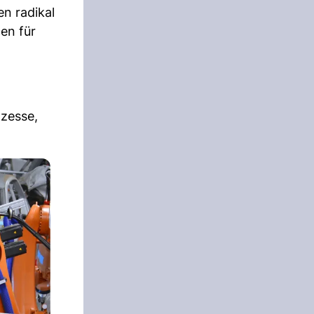
en radikal
en für
ozesse,