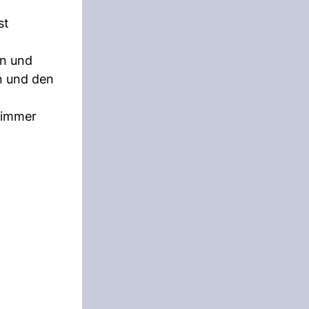
st
en und
n und den
I immer