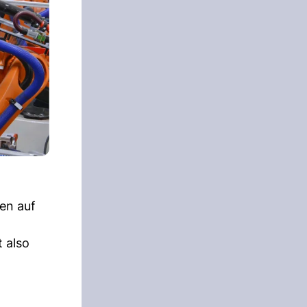
en auf
t also