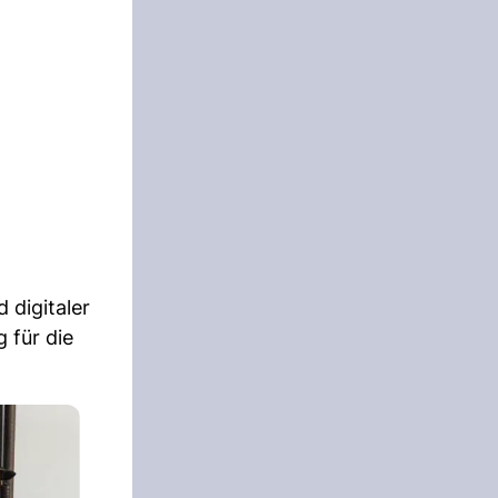
 digitaler
 für die