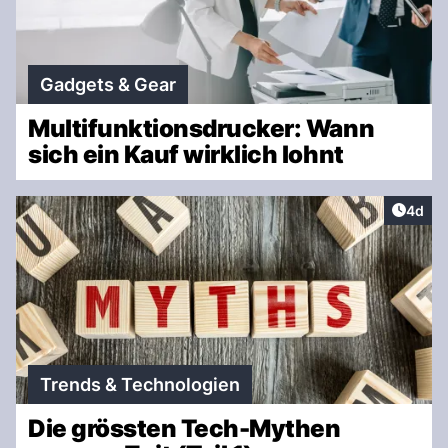
Gadgets & Gear
Multifunktionsdrucker: Wann
sich ein Kauf wirklich lohnt
Artike
4d
Trends & Technologien
Die grössten Tech-Mythen