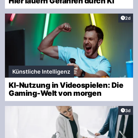
Hier lauern Gefahren durch KI
Artike
2d
Künstliche Intelligenz
KI-Nutzung in Videospielen: Die
Gaming-Welt von morgen
Artike
3d