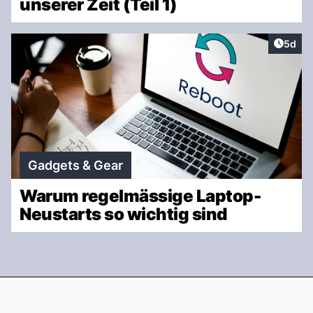
unserer Zeit (Teil 1)
Artike
5d
Gadgets & Gear
Warum regelmässige Laptop-
Neustarts so wichtig sind
Footer