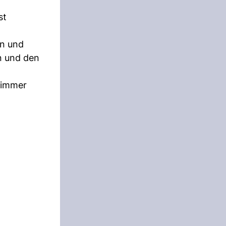
st
en und
n und den
I immer