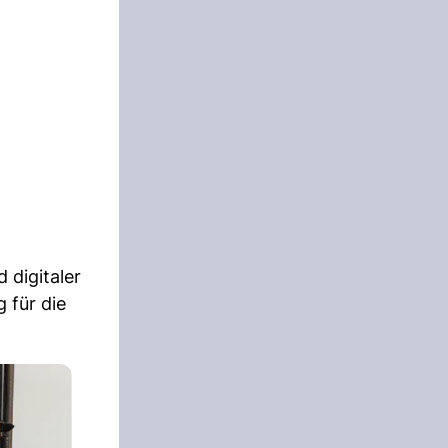
 digitaler
 für die