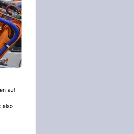
en auf
t also