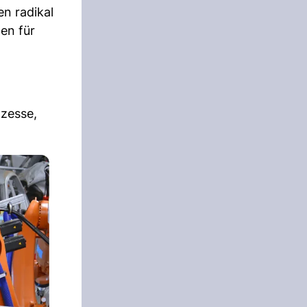
en radikal
en für
ozesse,