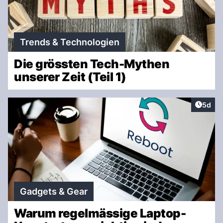
Trends & Technologien
Die grössten Tech-Mythen
unserer Zeit (Teil 1)
Artike
5d
Gadgets & Gear
Warum regelmässige Laptop-