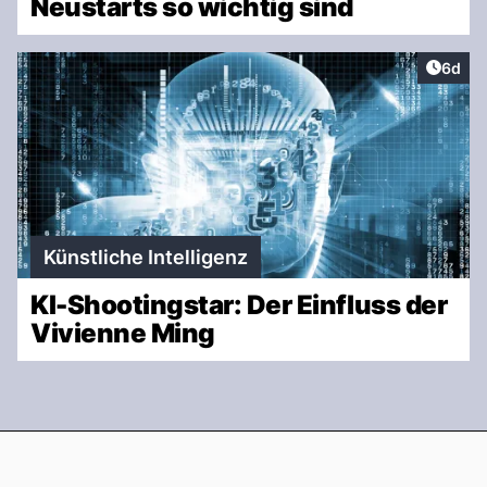
Neustarts so wichtig sind
Artike
6d
Künstliche Intelligenz
KI-Shootingstar: Der Einfluss der
Vivienne Ming
Footer