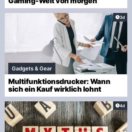
Gaming-Welt von morgen
Artike
3d
Gadgets & Gear
Multifunktionsdrucker: Wann
sich ein Kauf wirklich lohnt
Artike
4d