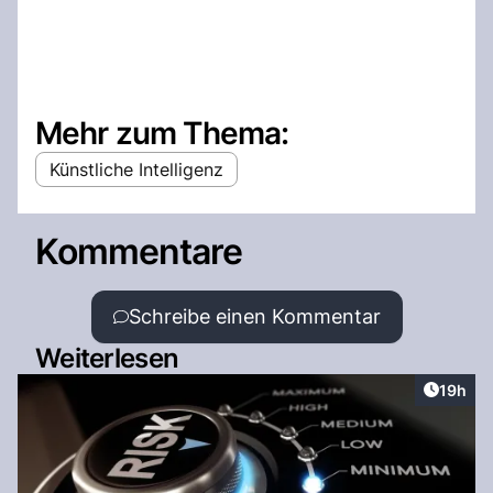
Mehr zum Thema:
Künstliche Intelligenz
Kommentare
Schreibe einen Kommentar
Weiterlesen
Artikel
19h