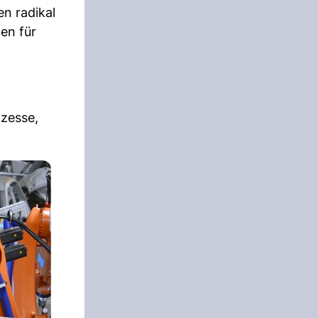
en radikal
en für
ozesse,