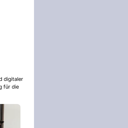
 digitaler
 für die