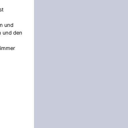
st
en und
n und den
I immer