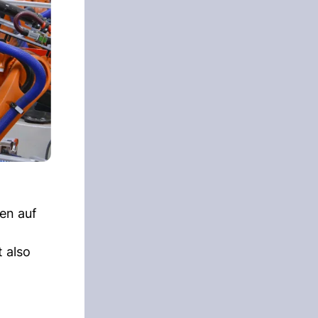
en auf
t also