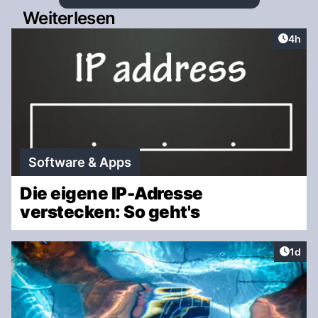
Weiterlesen
Artike
4h
Software & Apps
Die eigene IP-Adresse
verstecken: So geht's
Artike
1d