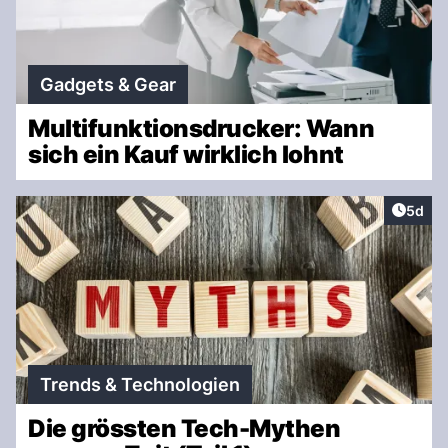
Gadgets & Gear
Multifunktionsdrucker: Wann
sich ein Kauf wirklich lohnt
Artike
5d
Trends & Technologien
Die grössten Tech-Mythen