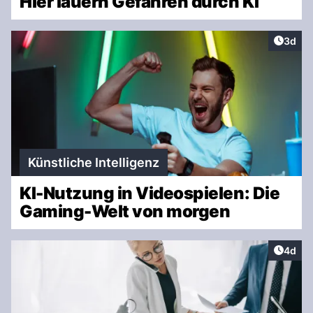
Hier lauern Gefahren durch KI
Artike
3d
Künstliche Intelligenz
KI-Nutzung in Videospielen: Die
Gaming-Welt von morgen
Artike
4d