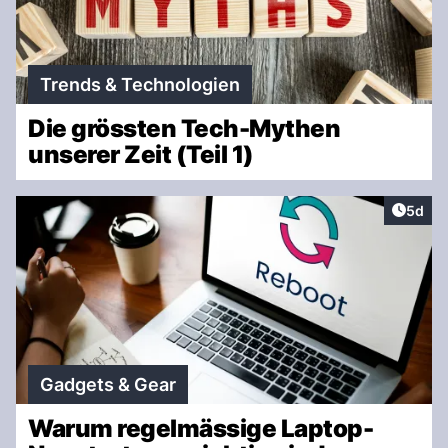
Trends & Technologien
Die grössten Tech-Mythen
unserer Zeit (Teil 1)
Artike
5d
Gadgets & Gear
Warum regelmässige Laptop-