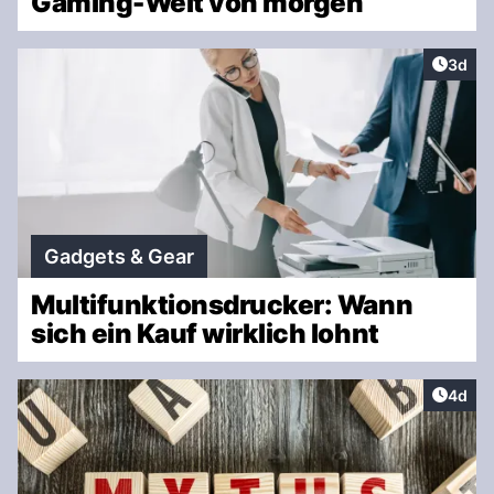
Gaming-Welt von morgen
Artike
3d
Gadgets & Gear
Multifunktionsdrucker: Wann
sich ein Kauf wirklich lohnt
Artike
4d