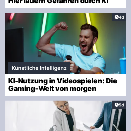
Hier lauern Gefahren durch KI
Artike
4d
Künstliche Intelligenz
KI-Nutzung in Videospielen: Die
Gaming-Welt von morgen
Artike
5d