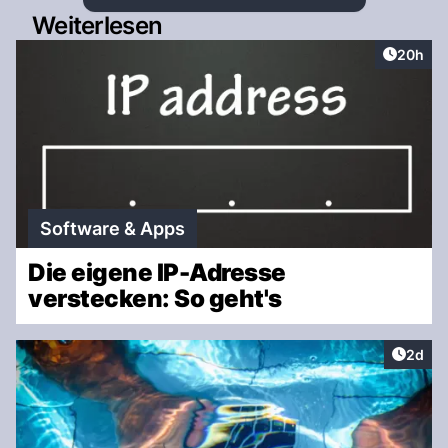
Weiterlesen
Artikel 
20h
Software & Apps
Die eigene IP-Adresse
verstecken: So geht's
Artike
2d