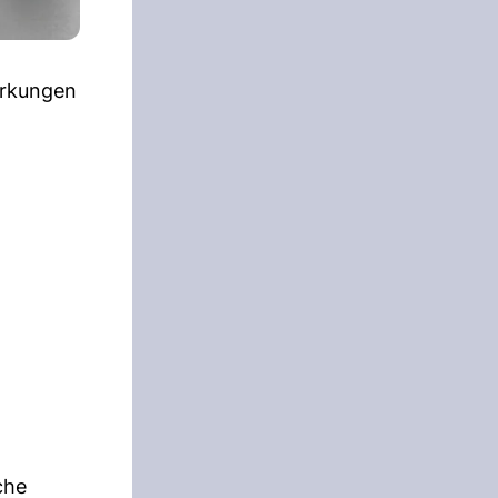
irkungen
che