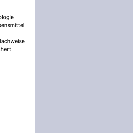
ologie
bensmittel
 Nachweise
chert