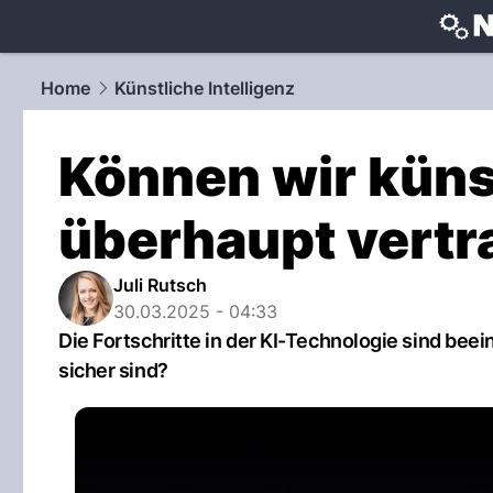
techtrends
Home
Künstliche Intelligenz
Können wir künst
überhaupt vert
Juli Rutsch
30.03.2025 - 04:33
Die Fortschritte in der KI-Technologie sind bee
sicher sind?