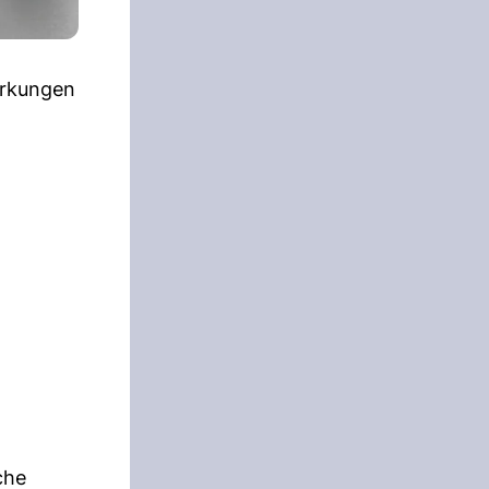
irkungen
che