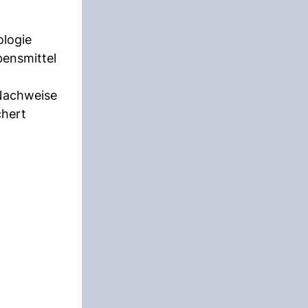
ologie
bensmittel
 Nachweise
chert