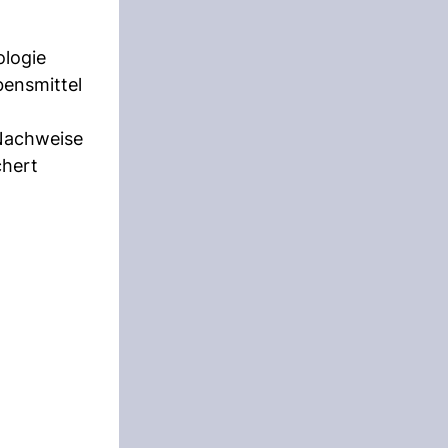
ologie
bensmittel
 Nachweise
chert