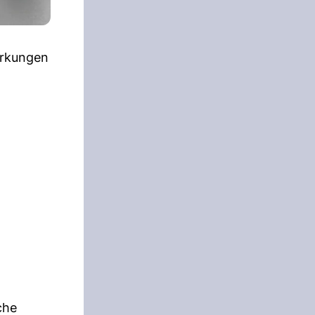
irkungen
che