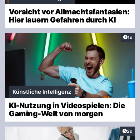
Vorsicht vor Allmachtsfantasien:
Hier lauern Gefahren durch KI
Artike
1d
Künstliche Intelligenz
KI-Nutzung in Videospielen: Die
Gaming-Welt von morgen
Artike
2d