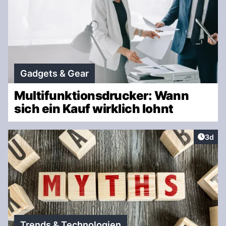
Gadgets & Gear
Multifunktionsdrucker: Wann
sich ein Kauf wirklich lohnt
Artike
3d
Trends & Technologien