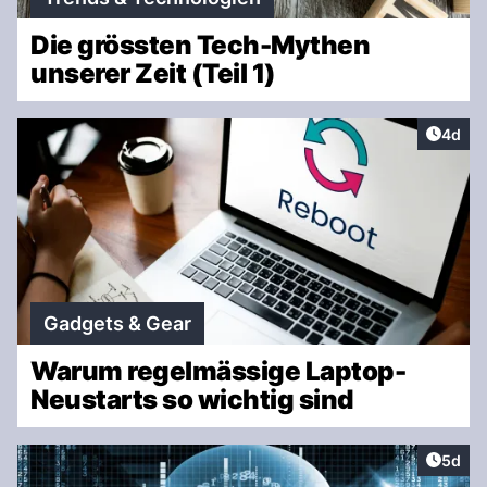
Die grössten Tech-Mythen
unserer Zeit (Teil 1)
Artike
4d
Gadgets & Gear
Warum regelmässige Laptop-
Neustarts so wichtig sind
Artike
5d