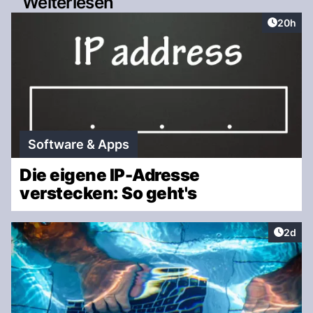
Weiterlesen
Artikel 
20h
Software & Apps
Die eigene IP-Adresse
verstecken: So geht's
Artike
2d