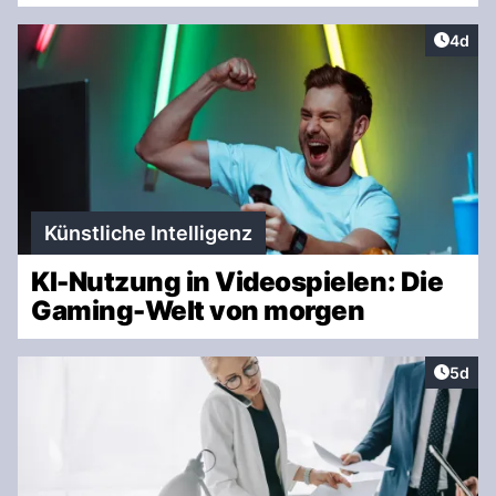
Artike
4d
Künstliche Intelligenz
KI-Nutzung in Videospielen: Die
Gaming-Welt von morgen
Artike
5d