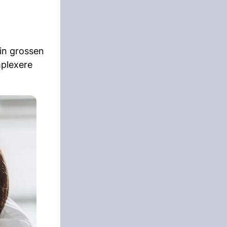
 in grossen
plexere