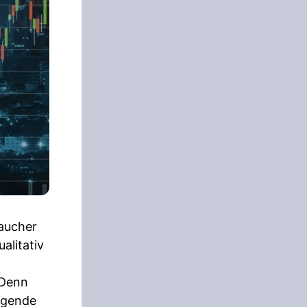
aucher
alitativ
 Denn
ragende