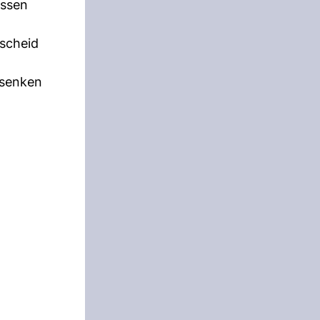
essen
escheid
 senken