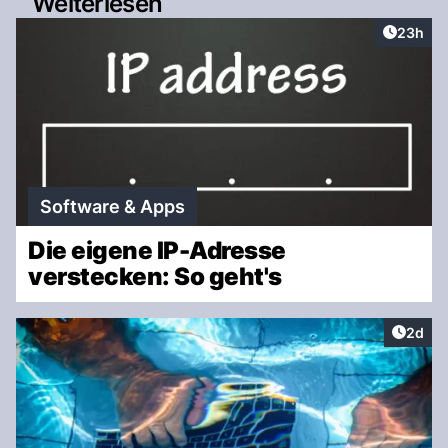
Weiterlesen
Artikel 
23h
Software & Apps
Die eigene IP-Adresse
verstecken: So geht's
Artike
2d