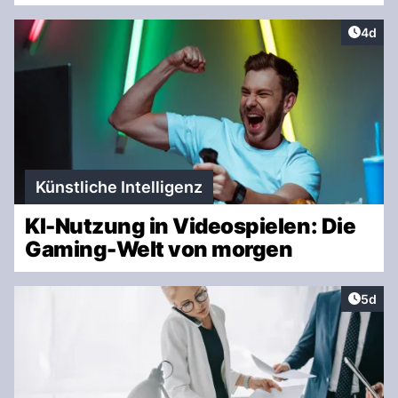
Artike
4d
Künstliche Intelligenz
KI-Nutzung in Videospielen: Die
Gaming-Welt von morgen
Artike
5d