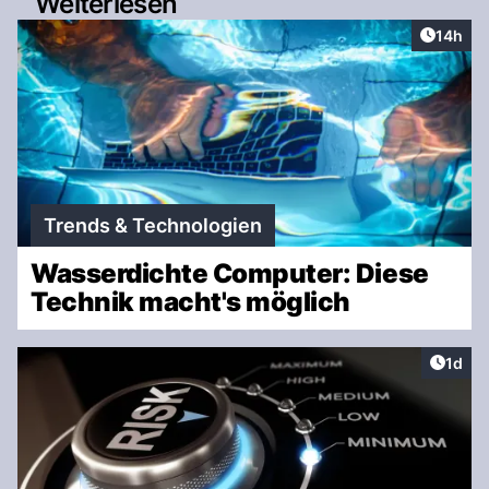
Weiterlesen
Artikel
14h
Trends & Technologien
Wasserdichte Computer: Diese
Technik macht's möglich
Artike
1d