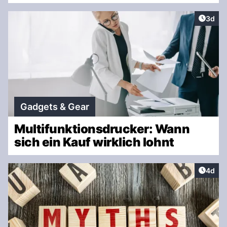
Artike
3d
Gadgets & Gear
Multifunktionsdrucker: Wann
sich ein Kauf wirklich lohnt
Artike
4d