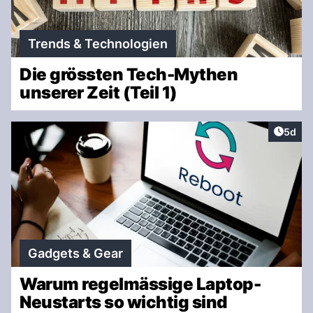
Trends & Technologien
Die grössten Tech-Mythen
unserer Zeit (Teil 1)
Artike
5d
Gadgets & Gear
Warum regelmässige Laptop-
Neustarts so wichtig sind