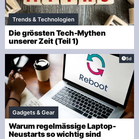
Trends & Technologien
Die grössten Tech-Mythen
unserer Zeit (Teil 1)
Artike
5d
Gadgets & Gear
Warum regelmässige Laptop-
Neustarts so wichtig sind