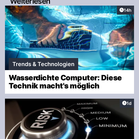
Weiterlesen
Artikel
14h
Trends & Technologien
Wasserdichte Computer: Diese
Technik macht's möglich
Artike
1d