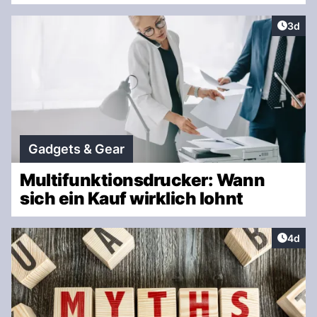
Artike
3d
Gadgets & Gear
Multifunktionsdrucker: Wann
sich ein Kauf wirklich lohnt
Artike
4d