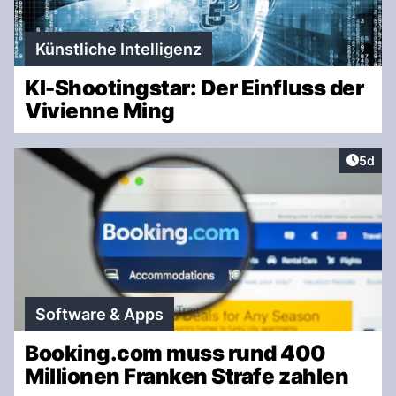
Künstliche Intelligenz
KI-Shootingstar: Der Einfluss der
Vivienne Ming
Artike
5d
Software & Apps
Booking.com muss rund 400
Millionen Franken Strafe zahlen