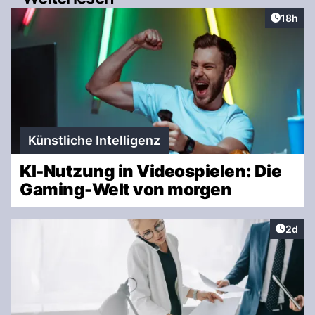
Artikel
18h
Künstliche Intelligenz
KI-Nutzung in Videospielen: Die
Gaming-Welt von morgen
Artike
2d