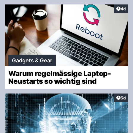
Artike
4d
Gadgets & Gear
Warum regelmässige Laptop-
Neustarts so wichtig sind
Artike
5d