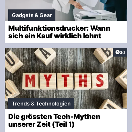
Gadgets & Gear
Multifunktionsdrucker: Wann
sich ein Kauf wirklich lohnt
Artike
3d
Trends & Technologien
Die grössten Tech-Mythen
unserer Zeit (Teil 1)