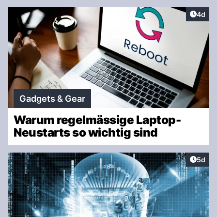
Artike
4d
Gadgets & Gear
Warum regelmässige Laptop-
Neustarts so wichtig sind
Artike
5d