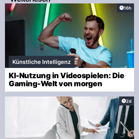
Artikel
16h
Künstliche Intelligenz
KI-Nutzung in Videospielen: Die
Gaming-Welt von morgen
Artike
2d