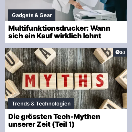
Gadgets & Gear
Multifunktionsdrucker: Wann
sich ein Kauf wirklich lohnt
Artike
3d
Trends & Technologien
Die grössten Tech-Mythen
unserer Zeit (Teil 1)