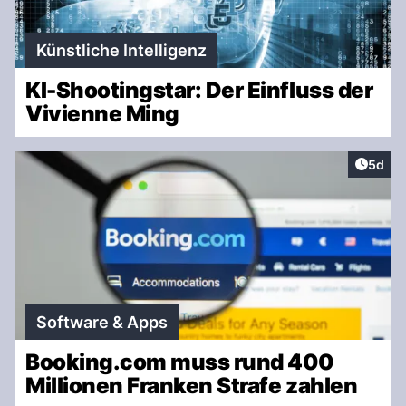
Künstliche Intelligenz
KI-Shootingstar: Der Einfluss der
Vivienne Ming
Artike
5d
Software & Apps
Booking.com muss rund 400
Millionen Franken Strafe zahlen