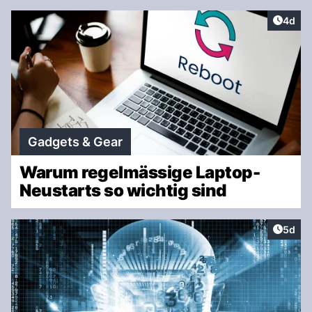
Artike
4d
Gadgets & Gear
Warum regelmässige Laptop-
Neustarts so wichtig sind
Artike
5d