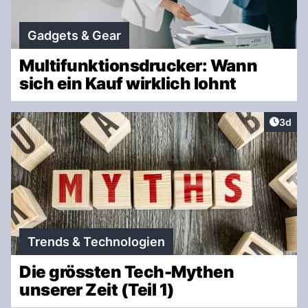
Gadgets & Gear
Multifunktionsdrucker: Wann
sich ein Kauf wirklich lohnt
Artike
3d
Trends & Technologien
Die grössten Tech-Mythen
unserer Zeit (Teil 1)