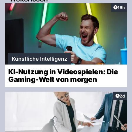
Artikel
16h
Künstliche Intelligenz
KI-Nutzung in Videospielen: Die
Gaming-Welt von morgen
Artike
2d